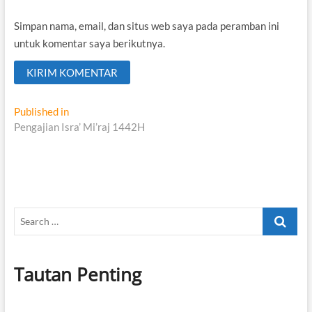
Simpan nama, email, dan situs web saya pada peramban ini
untuk komentar saya berikutnya.
Navigasi
Published in
Pengajian Isra’ Mi’raj 1442H
pos
Search
…
Tautan Penting