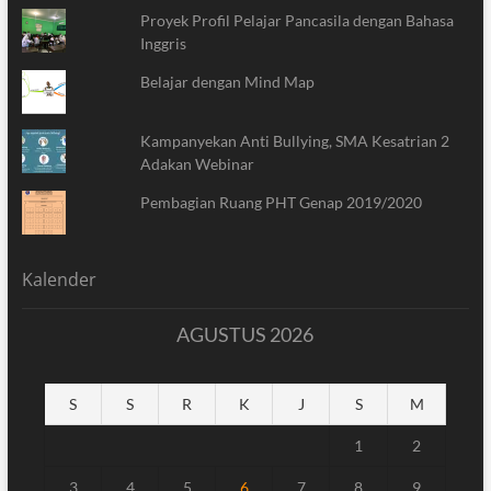
Proyek Profil Pelajar Pancasila dengan Bahasa
Inggris
Belajar dengan Mind Map
Kampanyekan Anti Bullying, SMA Kesatrian 2
Adakan Webinar
Pembagian Ruang PHT Genap 2019/2020
Kalender
AGUSTUS 2026
S
S
R
K
J
S
M
1
2
3
4
5
6
7
8
9