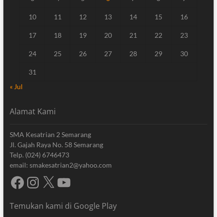
10
11
12
13
14
15
16
17
18
19
20
21
22
23
24
25
26
27
28
29
30
31
« Jul
Alamat Kami
SMA Kesatrian 2 Semarang
Jl. Gajah Raya No. 58 Semarang
Telp. (024) 6746473
email: smakesatrian2@yahoo.com
Facebook
Instagram
X
YouTube
Temukan kami di Google Play