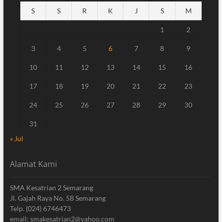
S
S
R
K
J
S
M
1
2
3
4
5
6
7
8
9
10
11
12
13
14
15
16
17
18
19
20
21
22
23
24
25
26
27
28
29
30
31
« Jul
Alamat Kami
SMA Kesatrian 2 Semarang
Jl. Gajah Raya No. 58 Semarang
Telp. (024) 6746473
email: smakesatrian2@yahoo.com