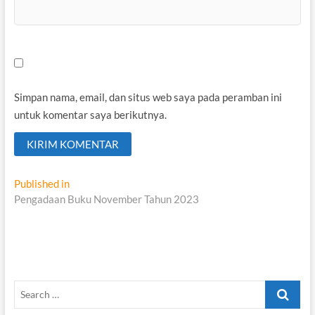
Simpan nama, email, dan situs web saya pada peramban ini
untuk komentar saya berikutnya.
Navigasi
Published in
Pengadaan Buku November Tahun 2023
pos
Search
…