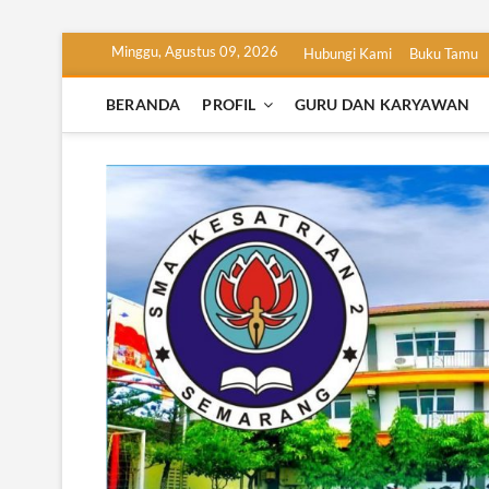
Skip
Minggu, Agustus 09, 2026
Hubungi Kami
Buku Tamu
to
content
BERANDA
PROFIL
GURU DAN KARYAWAN