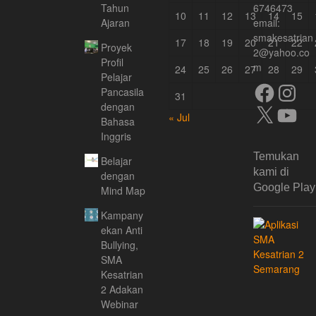
Tahun
6746473
10
11
12
13
14
15
Ajaran
email:
smakesatrian
17
18
19
20
21
22
Proyek
2@yahoo.co
Profil
m
24
25
26
27
28
29
Pelajar
Facebook
Instagra
Pancasila
31
dengan
X
YouTube
« Jul
Bahasa
Inggris
Temukan
Belajar
kami di
dengan
Google Play
Mind Map
Kampany
ekan Anti
Bullying,
SMA
Kesatrian
2 Adakan
Webinar