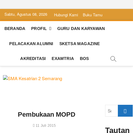
Skip
Sabtu, Agustus 08, 2026
Hubungi Kami
Buku Tamu
to
content
BERANDA
PROFIL
GURU DAN KARYAWAN
PELACAKAN ALUMNI
SKETSA MAGAZINE
AKREDITASI
EXAMTRIA
BOS
SMA Kesatrian
SEKOLAH BILINGUAL BERBASIS
MULTIPEL INTELLEGENSI
2 Semarang
Search
Pembukaan MOPD
…
11 Juli 2015
Tautan