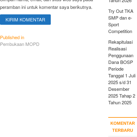
Tahun 2026
peramban ini untuk komentar saya berikutnya.
Try Out TKA
SMP dan e-
Sport
Competition
Navigasi
Published in
Rekapitulasi
Pembukaan MOPD
pos
Realisasi
Penggunaan
Dana BOSP
Periode
Tanggal 1 Juli
2025 s/d 31
Desember
2025 Tahap 2
Tahun 2025
KOMENTAR
TERBARU