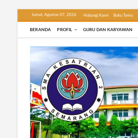
Skip
Jumat, Agustus 07, 2026
Hubungi Kami
Buku Tamu
to
content
BERANDA
PROFIL
GURU DAN KARYAWAN