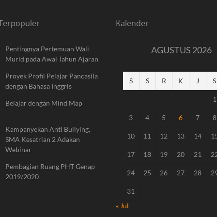
 Terpopuler
Kalender
Pentingnya Pertemuan Wali
AGUSTUS 2026
Murid pada Awal Tahun Ajaran
Proyek Profil Pelajar Pancasila
S
S
R
K
J
S
dengan Bahasa Inggris
1
Belajar dengan Mind Map
3
4
5
6
7
8
Kampanyekan Anti Bullying,
10
11
12
13
14
1
SMA Kesatrian 2 Adakan
Webinar
17
18
19
20
21
2
Pembagian Ruang PHT Genap
24
25
26
27
28
2
2019/2020
31
« Jul