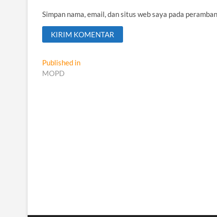
Simpan nama, email, dan situs web saya pada peramban
Navigasi
Published in
MOPD
pos