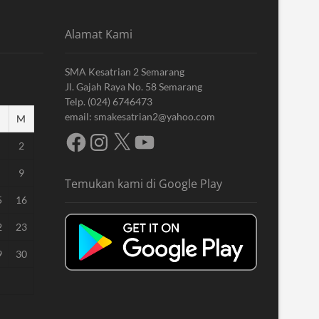
Alamat Kami
SMA Kesatrian 2 Semarang
Jl. Gajah Raya No. 58 Semarang
Telp. (024) 6746473
email: smakesatrian2@yahoo.com
M
Facebook
Instagram
X
YouTube
2
9
Temukan kami di Google Play
5
16
2
23
9
30