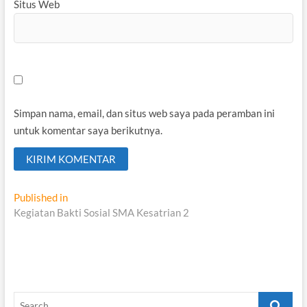
Situs Web
Simpan nama, email, dan situs web saya pada peramban ini
untuk komentar saya berikutnya.
Navigasi
Published in
Kegiatan Bakti Sosial SMA Kesatrian 2
pos
Search