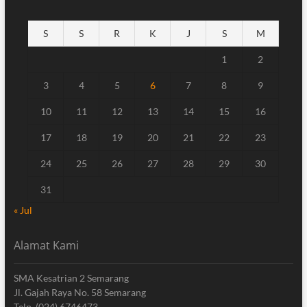
S
S
R
K
J
S
M
1
2
3
4
5
6
7
8
9
10
11
12
13
14
15
16
17
18
19
20
21
22
23
24
25
26
27
28
29
30
31
« Jul
Alamat Kami
SMA Kesatrian 2 Semarang
Jl. Gajah Raya No. 58 Semarang
Telp. (024) 6746473