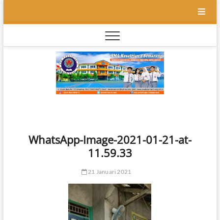
Skip
to
content
SMA
SEKOLAH
BILINGUAL
BERBASIS
Kesatr
MULTIPEL
INTELLEGENSI
2
Semar
WhatsApp-Image-2021-01-21-at-
11.59.33
21 Januari 2021