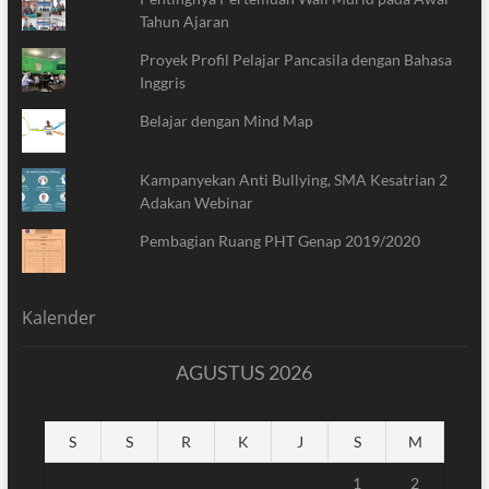
Tahun Ajaran
Proyek Profil Pelajar Pancasila dengan Bahasa
Inggris
Belajar dengan Mind Map
Kampanyekan Anti Bullying, SMA Kesatrian 2
Adakan Webinar
Pembagian Ruang PHT Genap 2019/2020
Kalender
AGUSTUS 2026
S
S
R
K
J
S
M
1
2