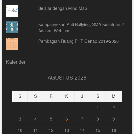
Belajar dengan Mind Map
Kampanyekan Anti Bullying, SMA Kesatrian 2
Adakan Webinar
Pembagian Ruang PHT Genap 2019/2020
Kalender
AGUSTUS 2026
S
S
R
K
J
S
M
1
2
3
4
5
6
7
8
9
10
11
12
13
14
15
16