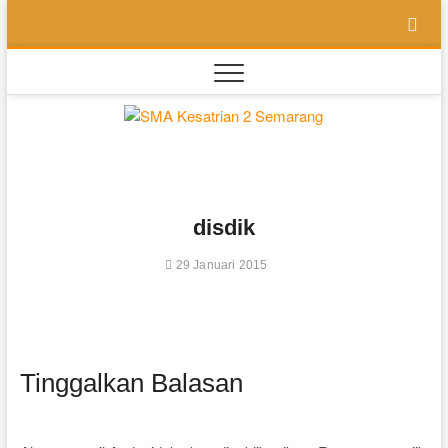
Skip
to
content
SMA
SEKOLAH
BILINGUAL
BERBASIS
Kesatri
MULTIPEL
INTELLEGENSI
2
disdik
Semara
29 Januari 2015
Tinggalkan Balasan