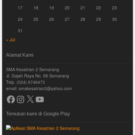
17
18
19
20
21
22
23
24
25
26
27
28
29
30
31
« Jul
Alamat Kami
SMA Kesatrian 2 Semarang
Jl. Gajah Raya No. 58 Semarang
Telp. (024) 6746473
email: smakesatrian2@yahoo.com
Facebook
Instagram
X
YouTube
Temukan kami di Google Play